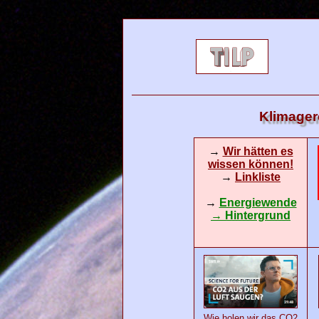
Klimager
→
Wir hätten es
wissen können!
→
Linkliste
→
Energiewende
→ Hintergrund
Wie holen wir das CO2