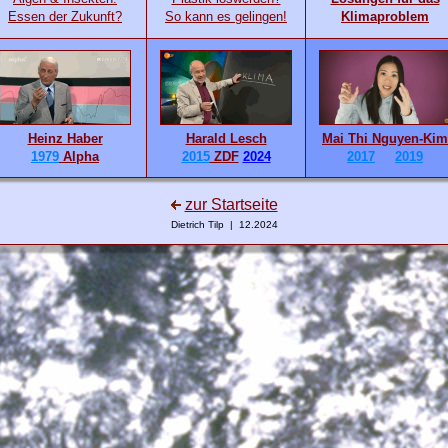
Essen der Zukunft?
So kann es gelingen!
Klimaproblem
Heinz Haber
Harald Lesch
Mai Thi Nguyen-Kim
1979
Alpha
2015
ZDF
2024
2017
2019
zur Startseite
Dietrich Tilp | 12.2024