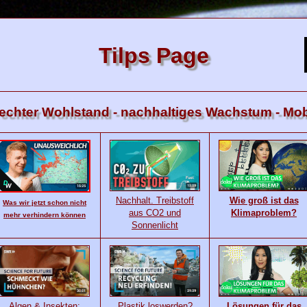
Tilps Page
echter Wohlstand - nachhaltiges Wachstum - Mobi
Nachhalt. Treibstoff
Wie groß ist das
Was wir jetzt schon nicht
aus CO2 und
Klimaproblem?
mehr verhindern können
Sonnenlicht
Algen & Insekten:
Plastik loswerden?
Lösungen für das