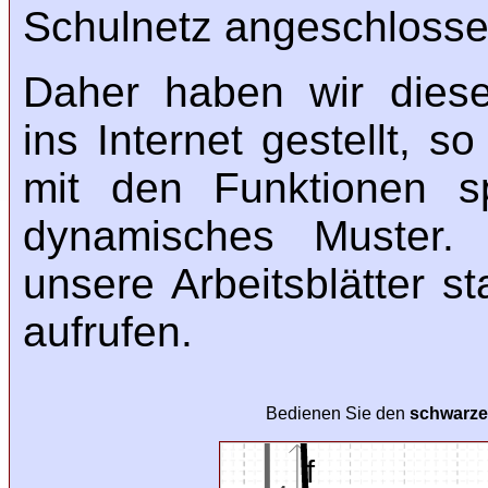
Schulnetz angeschlosse
Daher haben wir diese
ins Internet gestellt, 
mit den Funktionen sp
dynamisches Muster.
unsere Arbeitsblätter s
aufrufen.
Bedienen Sie den
schwarz
Gerade
Funktion
Funktion
c
f
f
prime