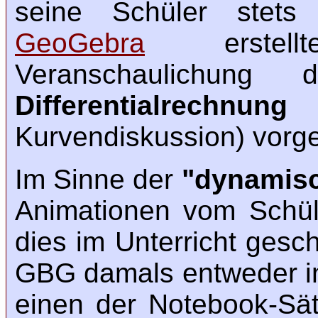
seine Schüler stets 
GeoGebra
erstel
Veranschaulichun
Differentialrechnung
(e
Kurvendiskussion) vorg
Im Sinne der
"dynamis
Animationen vom Schüle
dies im Unterricht ges
GBG damals entweder i
einen der Notebook-Sä